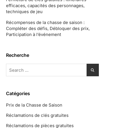
efficaces, capacités des personnages,
techniques de jeu
Récompenses de la chasse de saison :
Compléter des défis, Débloquer des prix,
Participation à l’événement
Recherche
Search
for:
Catégories
Prix de la Chasse de Saison
Réclamations de clés gratuites
Réclamations de pièces gratuites