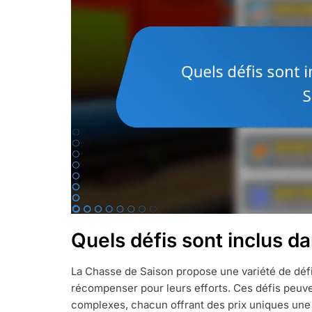
Quels défis sont inclus d
La Chasse de Saison propose une variété de défi
récompenser pour leurs efforts. Ces défis peuven
complexes, chacun offrant des prix uniques une