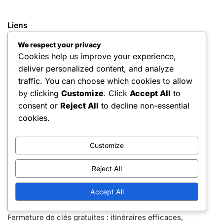
Liens
We respect your privacy
Contact
Cookies help us improve your experience,
Tous les articles
deliver personalized content, and analyze
traffic. You can choose which cookies to allow
Qui nous sommes
by clicking
Customize
. Click
Accept All
to
consent or
Reject All
to decline non-essential
Articles récents
cookies.
Pièces gratuites : Stratégies d’expert, Améliorations de
gameplay, Utilisation des personnages
Customize
Multiplicateur clé : Bonus empilables, Conseils
Reject All
d’utilisation, Intégration d’événements
Pièces gratuites : Timing, Récompenses, Meilleures
Accept All
pratiques
Fermeture de clés gratuites : itinéraires efficaces,