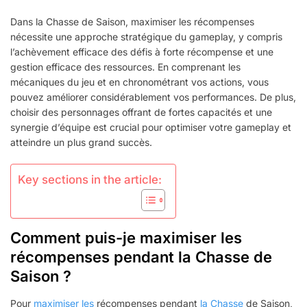
PRIX
Dans la Chasse de Saison, maximiser les récompenses
DE
nécessite une approche stratégique du gameplay, y compris
LA
l’achèvement efficace des défis à forte récompense et une
CHASSE
SAISONNIÈRE
gestion efficace des ressources. En comprenant les
:
mécaniques du jeu et en chronométrant vos actions, vous
MAXIMISER
pouvez améliorer considérablement vos performances. De plus,
LES
choisir des personnages offrant de fortes capacités et une
RÉCOMPENSES,
synergie d’équipe est crucial pour optimiser votre gameplay et
OPTIMISER
atteindre un plus grand succès.
LE
GAMEPLAY,
SÉLECTION
Key sections in the article:
DES
PERSONNAGES
Comment puis-je maximiser les
récompenses pendant la Chasse de
Saison ?
Pour
maximiser les
récompenses pendant
la Chasse
de Saison,