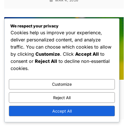
MAR 4, 2026
We respect your privacy
Cookies help us improve your experience,
deliver personalized content, and analyze
traffic. You can choose which cookies to allow
by clicking
Customize
. Click
Accept All
to
consent or
Reject All
to decline non-essential
cookies.
Customize
Défis des Clés Gratuites : Compléter des
tâches, Débloquer des récompenses,
Reject All
Maximiser les avantages
Accept All
FEB 27, 2026