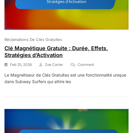
Réclamations De Clés Gratuites
Clé Magnétique Gratuite : Durée, Effets,
Stratégies d’Activation
On
Feb 25, 2026
Zoe Carter
Comment
Clé
Le Magnétiseur de Clés Gratuites est une fonctionnalité unique
Magnétique
dans Subway Surfers qui attire les
Gratuite
:
Durée,
Effets,
Stratégies
D’Activation