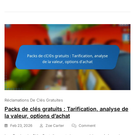
Gratuites
:
Articles
Rares,
Offres
À
Durée
Limitée,
Achats
In-
Game
Réclamations De Clés Gratuites
Packs de clés gratuits : Tarification, analyse de
la valeur, options d’achat
On
Feb 23, 2026
Zoe Carter
Comment
Packs