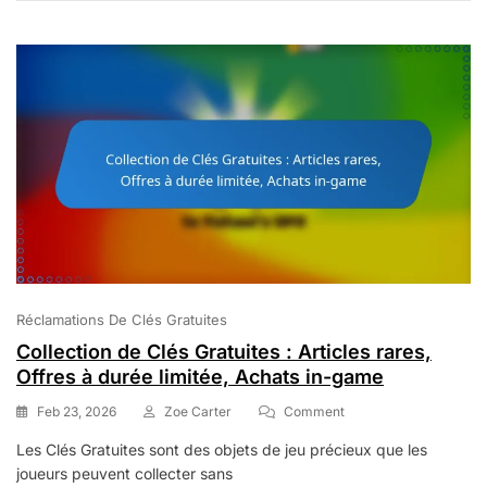
Budgétisation,
Dépenses
Judicieuses,
Optimisation
De
L’utilisation
Réclamations De Clés Gratuites
Collection de Clés Gratuites : Articles rares,
Offres à durée limitée, Achats in-game
On
Feb 23, 2026
Zoe Carter
Comment
Collection
Les Clés Gratuites sont des objets de jeu précieux que les
De
joueurs peuvent collecter sans
Clés