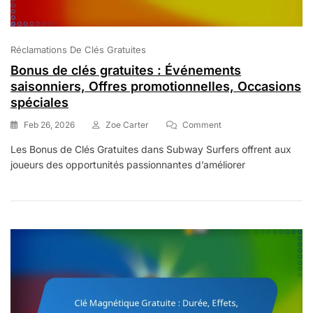
Réclamations De Clés Gratuites
Bonus de clés gratuites : Événements
saisonniers, Offres promotionnelles, Occasions
spéciales
On
Feb 26, 2026
Zoe Carter
Comment
Bonus
Les Bonus de Clés Gratuites dans Subway Surfers offrent aux
De
joueurs des opportunités passionnantes d’améliorer
Clés
Gratuites
:
Événements
Saisonniers,
Offres
Promotionnelles,
Occasions
Spéciales