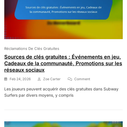
Réclamations De Clés Gratuites
Sources de clés gratuites : Événements en jeu,
Cadeaux de la communauté, Promotions sur les
réseaux sociaux
On
Feb 24, 2026
Zoe Carter
Comment
Sources
Les joueurs peuvent acquérir des clés gratuites dans Subway
De
Surfers par divers moyens, y compris
Clés
Gratuites
:
Événements
En
Jeu,