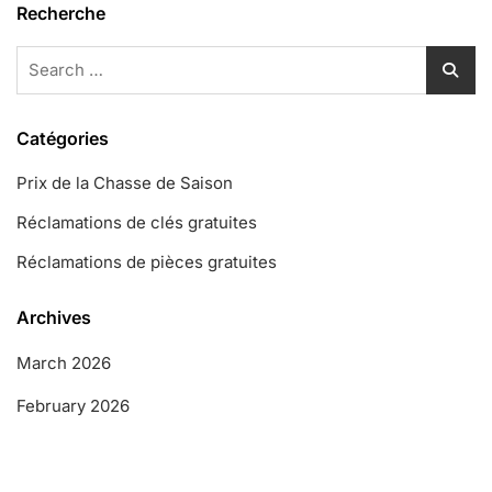
Recherche
Search
for:
Catégories
Prix de la Chasse de Saison
Réclamations de clés gratuites
Réclamations de pièces gratuites
Archives
March 2026
February 2026