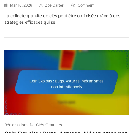
On
Mar 10, 2026
Zoe Carter
Comment
Fermeture
La collecte gratuite de clés peut être optimisée grâce à des
De
stratégies efficaces qui se
Clés
Gratuites
:
Itinéraires
Efficaces,
Capacités
Des
Personnages,
Techniques
De
Jeu
Réclamations De Clés Gratuites